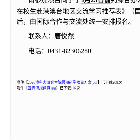
请参加项目同学
于
5
月
25
日前
到综合办
在校生赴港澳台地区交流学习推荐表》
（
后，由国际合作与交流处统一安排报名。
联系人：唐悦然
电话：0431-82306280
附件【
2026澳科大研究生院暑期研学项目方案.pdf
】
已下载
208
次
附件【
宣传海报首页.jpg
】
已下载
192
次