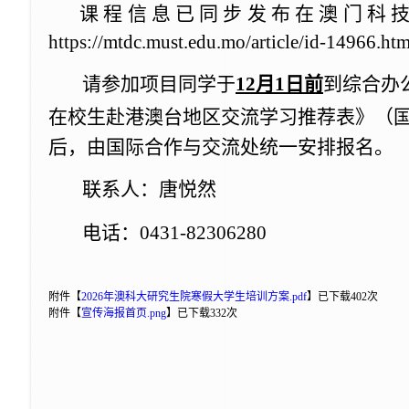
课程信息已同步发布在
澳门科
https://mtdc.must.edu.mo/article/id-14966.h
请参加项目同学
于
12
月
1
日前
到综合办
在校生赴港澳台地区交流学习推荐表》
（
后，由国际合作与交流处统一安排报名。
联系人：唐悦然
电话：0431-82306280
附件【
2026年澳科大研究生院寒假大学生培训方案.pdf
】
已下载
402
次
附件【
宣传海报首页.png
】
已下载
332
次