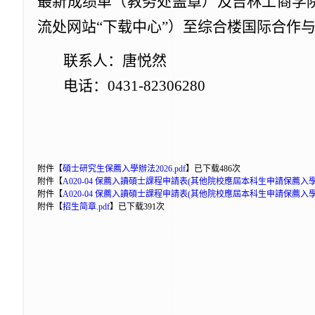
最新成绩单（教务处盖章）及
吉林工商学
流处网站
“下载中心”
）至综合楼国际合作与
联系人：唐
悦然
电话：0431-82306280
附件【
碩士研究生保薦入學辦法2026.pdf
】
已下载
486
次
附件【
A020-04 保薦入讀碩士課程申請表(其他院校應屆本科生申請保薦入學填
附件【
A020-04 保薦入讀碩士課程申請表(其他院校應屆本科生申請保薦入學填
附件【
招生简章.pdf
】
已下载
391
次